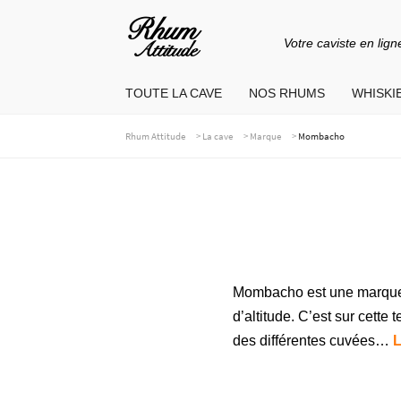
Votre caviste en lign
Aller
Aller
à
au
TOUTE LA CAVE
NOS RHUMS
WHISKIE
la
contenu
navigation
>
>
>
Rhum Attitude
La cave
Marque
Mombacho
Mombacho est une marque 
d’altitude. C’est sur cett
des différentes cuvées…
L