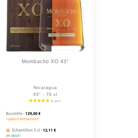
Mombacho XO 43°
Nicaragua
43° - 70 cl
€.
Bouteille :
129,00
€
rupture temporaire
.
11,40 €.
Échantillon 5 cl :
12,11
€
en stock