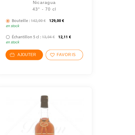
Nicaragua
43° - 70 cl
Bouteille :
Le prix initial était : 142,00 €.
Le prix actuel est : 129,00 €.
142,00
€
129,00
€
en stock
€.
Échantillon 5 cl :
Le prix initial était : 13,04 €.
Le prix actuel est : 12,11 €.
13,04
€
12,11
€
en stock
,40 €.
AJOUTER
FAVORIS