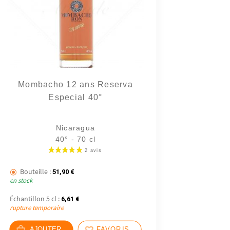
Mombacho 12 ans Reserva
Especial 40°
1 avis
Nicaragua
40° - 70 cl
Bouteille :
51,90
€
en stock
Échantillon 5 cl :
6,61
€
rupture temporaire
AJOUTER
FAVORIS