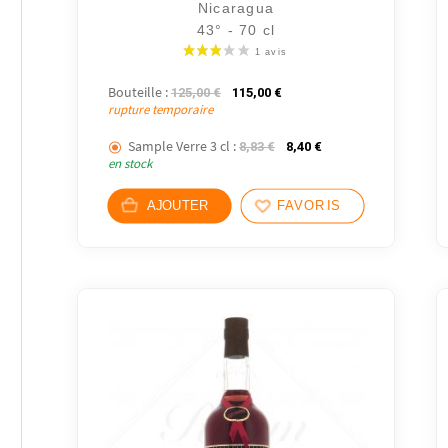
Nicaragua
43° - 70 cl
Bouteille :
Le prix initial était : 125,00 €.
Le prix actuel est : 115,00 
125,00
€
115,00
€
rupture temporaire
Sample Verre 3 cl :
Le prix initial était : 8,83 €.
Le prix actuel est : 8
8,83
€
8,40
€
en stock
AJOUTER
FAVORIS