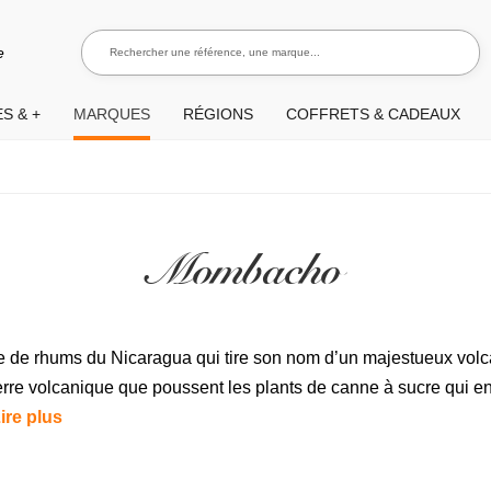
Rechercher une référence, une marque...
Recherch
e
S & +
MARQUES
RÉGIONS
COFFRETS & CADEAUX
Mombacho
de rhums du Nicaragua qui tire son nom d’un majestueux volc
e terre volcanique que poussent les plants de canne à sucre qui e
ire plus