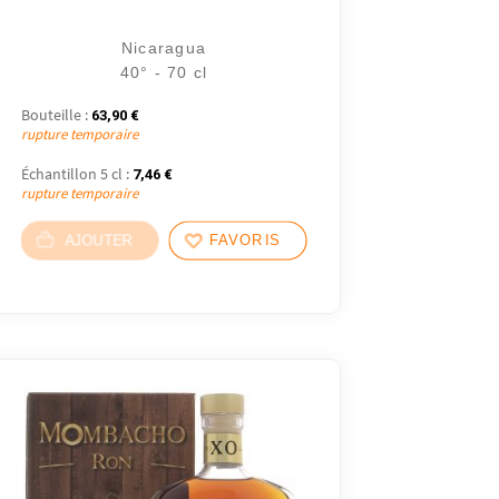
Nicaragua
40° - 70 cl
Bouteille :
63,90
€
rupture temporaire
Échantillon 5 cl :
7,46
€
rupture temporaire
AJOUTER
FAVORIS
2 avis