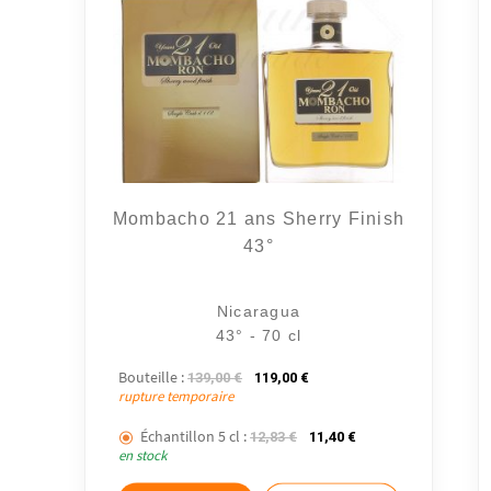
Mombacho 21 ans Sherry Finish
43°
Nicaragua
43° - 70 cl
Bouteille :
Le prix initial était : 139,00 €.
Le prix actuel est : 119,00 
139,00
€
119,00
€
rupture temporaire
Échantillon 5 cl :
Le prix initial était : 12,83 €
Le prix actuel est : 
12,83
€
11,40
€
en stock