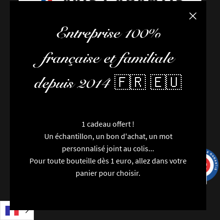
Fermer la
Entreprise 100%
FAQ / Aide
française et familiale
Conditions de livraison
Conditions générales de vente
depuis 2014 🇫🇷 🇪🇺
L’équipe
Newsletter
Contactez-nous
Nouveautés
1 cadeau offert !
Marques
Un échantillon, un bon d'achat, un mot
Particularités
personnalisé joint au colis...
Catégories
Pour toute bouteille dès 1 euro, allez dans votre
9.7
Millésimes
/10
9991 avis
panier pour choisir.
Régions
Packaging
Avis