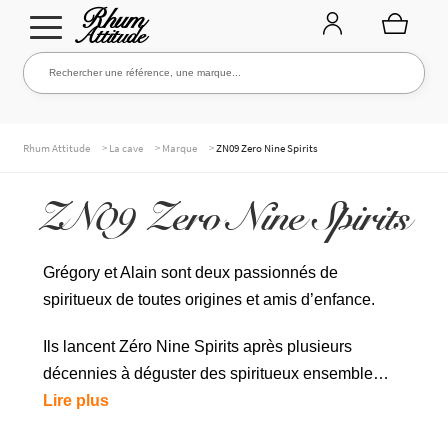
Aller
Aller
Rechercher une référence, une marque...
Rechercher
à
au
la
contenu
navigation
TOUTE LA CAVE
>
>
>
Rhum Attitude
La cave
Marque
ZN09 Zero Nine Spirits
ZN09 Zero Nine Spirits
NOS RHUMS
Grégory et Alain sont deux passionnés de
spiritueux de toutes origines et amis d’enfance.
WHISKIES & +
Ils lancent Zéro Nine Spirits après plusieurs
décennies à déguster des spiritueux ensemble…
MARQUES
Lire plus