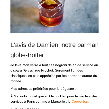
RÉGIONS
COFFRETS & CADEAUX
L’avis de Damien, notre barman
BOUTIQUE LOIRET
globe-trotter
BLOG
Je lève mon verre à tout ces negroni de fin de service au
disparu “Glass” rue Frochot. Surement l’un des
classiques les plus appréciés par les barmans autour du
monde.
Mes adresses préférées pour le déguster :
À Marseille : quel que soit le cocktail pour le meilleur des
services à Paris comme à Marseille : le
Copperbay
.
Autour du monde :