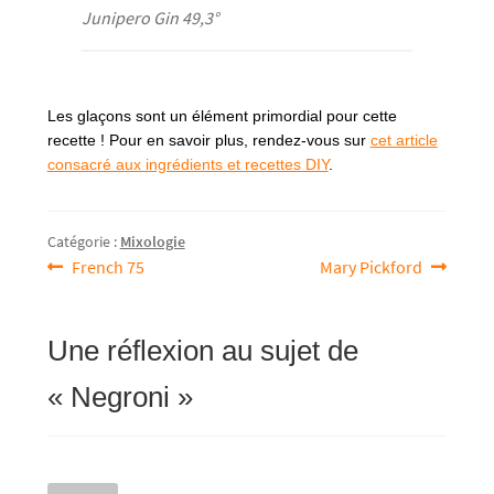
Junipero Gin 49,3°
Les glaçons sont un élément primordial pour cette
recette ! Pour en savoir plus, rendez-vous sur
cet article
consacré aux ingrédients et recettes DIY
.
Catégorie :
Mixologie
Article
Article
French 75
Mary Pickford
Navigation
précédent :
suivant :
de
Une réflexion au sujet de
l’article
«
Negroni
»