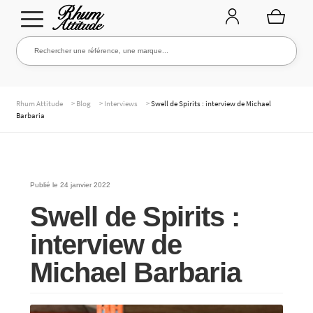
Aller
Aller
Rechercher une référence, une marque...
Rechercher
à
au
la
contenu
navigation
TOUTE LA CAVE
>
>
>
Rhum Attitude
Blog
Interviews
Swell de Spirits : interview de Michael
Barbaria
NOS RHUMS
Publié le
24 janvier 2022
Swell de Spirits :
WHISKIES & +
interview de
Michael Barbaria
MARQUES