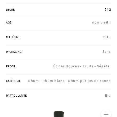
RÉGIONS
54.2
DEGRÉ
non vieilli
ÂGE
COFFRETS & CADEAUX
2019
MILLÉSIME
BOUTIQUE LOIRET
Sans
PACKAGING
Épices douces -
Fruits -
Végétal
PROFIL
BLOG
Rhum -
Rhum blanc -
Rhum pur jus de canne
CATÉGORIE
Bio
PARTICULARITÉ