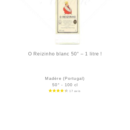
O Reizinho blanc 50° – 1 litre !
Madère (Portugal)
50° - 100 cl
Bouteille :
49,90
€
en stock
Échantillon 5 cl :
5,39
€
en stock