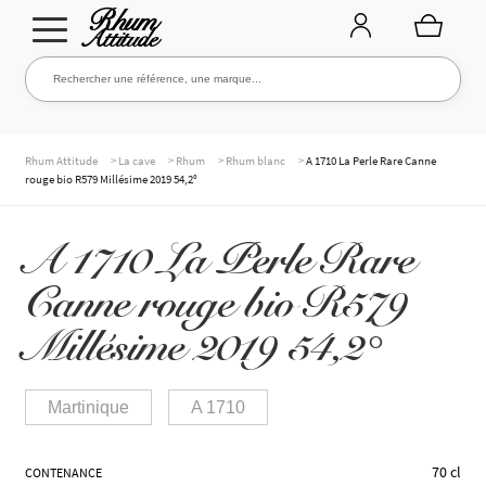
Aller
Aller
Rechercher une référence, une marque...
Rechercher
à
au
la
contenu
navigation
TOUTE LA CAVE
>
>
>
>
Rhum Attitude
La cave
Rhum
Rhum blanc
A 1710 La Perle Rare Canne
rouge bio R579 Millésime 2019 54,2°
NOS RHUMS
A 1710 La Perle Rare
Canne rouge bio R579
WHISKIES & +
Millésime 2019 54,2°
Martinique
A 1710
MARQUES
70 cl
CONTENANCE