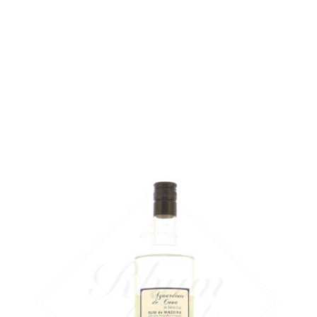
rupture définitive
Échantillon 5 cl :
rupture définitive
AJOUTER
FAVORIS
Une superbe eau-de-vie de canne de Madère...