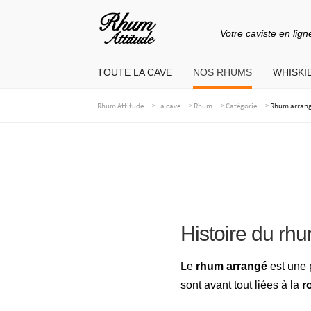
Votre caviste en lign
Aller
Aller
à
au
TOUTE LA CAVE
NOS RHUMS
WHISKIE
la
contenu
navigation
>
>
>
>
Rhum Attitude
La cave
Rhum
Catégorie
Rhum arran
Histoire du rh
Le
rhum arrangé
est une 
sont avant tout liées à la
r