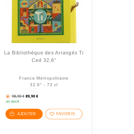
20 avis
La Bibliothèque des Arrangés Ti
Ced 32,6°
France Métropolitaine
32.6° - 72 cl
Le prix initial était : 98,90 €.
Le prix actuel est : 89,90 €.
98,90
€
89,90
€
en stock
AJOUTER
FAVORIS