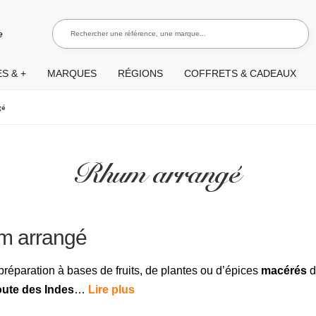
Rechercher une référence, une marque...
Recherch
e
S & +
MARQUES
RÉGIONS
COFFRETS & CADEAUX
gé
Rhum arrangé
um arrangé
préparation à bases de fruits, de plantes ou d’épices
macérés
d
oute des Indes
…
Lire plus