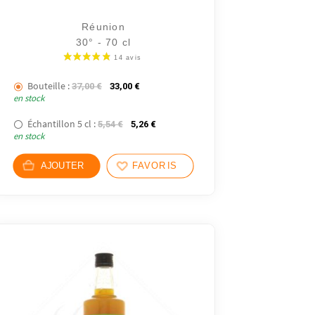
Réunion
30° - 70 cl
Bouteille :
Le prix initial était : 37,00 €.
Le prix actuel est : 33,00 €.
37,00
€
33,00
€
en stock
Échantillon 5 cl :
Le prix initial était : 5,54 €.
Le prix actuel est : 5,26 €.
5,54
€
5,26
€
en stock
AJOUTER
FAVORIS