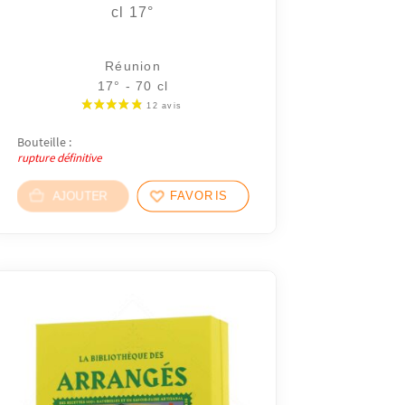
cl 17°
Réunion
17° - 70 cl
Bouteille :
rupture définitive
AJOUTER
FAVORIS