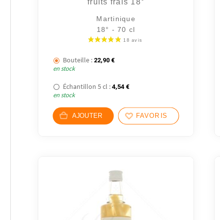
fruits frais 18°
Martinique
18° - 70 cl
Bouteille :
22,90
€
en stock
Échantillon 5 cl :
4,54
€
en stock
AJOUTER
FAVORIS