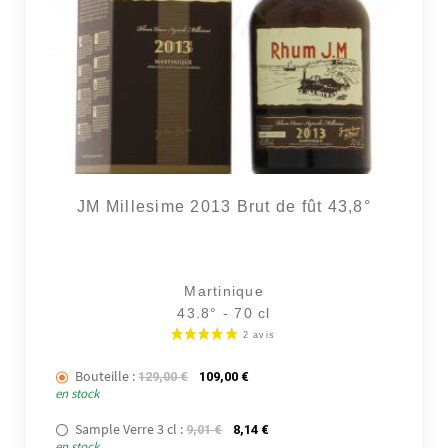
JM Millesime 2013 Brut de fût 43,8°
Martinique
43.8° - 70 cl
Bouteille :
Le prix initial était : 129,00 €.
Le prix actuel est : 109,00 €.
129,00
€
109,00
€
en stock
Sample Verre 3 cl :
Le prix initial était : 9,01 €.
Le prix actuel est : 8,14 €.
9,01
€
8,14
€
en stock