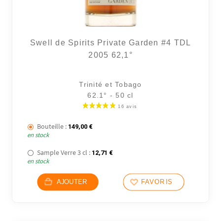
Swell de Spirits Private Garden #4 TDL
2005 62,1°
Trinité et Tobago
62.1° - 50 cl
Bouteille :
149,00
€
en stock
Sample Verre 3 cl :
12,71
€
en stock
AJOUTER
FAVORIS