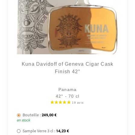
Kuna Davidoff of Geneva Cigar Cask
Finish 42°
60 avi
Panama
42° - 70 cl
Bouteille :
249,00
€
en stock
Sample Verre 3 cl :
14,23
€