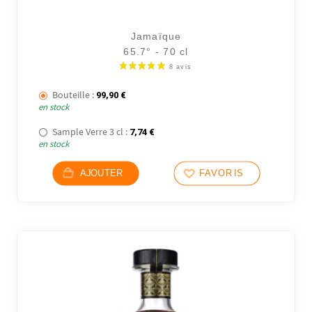
16 avi
Jamaïque
65.7° - 70 cl
Bouteille :
99,90
€
en stock
Sample Verre 3 cl :
7,74
€
en stock
AJOUTER
FAVORIS