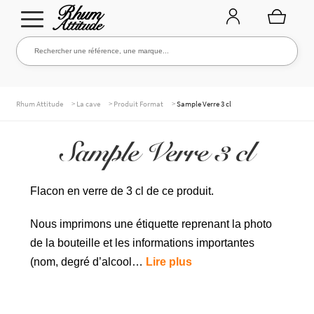
Aller
Aller
Rechercher une référence, une marque...
Rechercher
à
au
la
contenu
navigation
TOUTE LA CAVE
>
>
>
Rhum Attitude
La cave
Produit Format
Sample Verre 3 cl
Sample Verre 3 cl
NOS RHUMS
Flacon en verre de 3 cl de ce produit.
WHISKIES & +
Nous imprimons une étiquette reprenant la photo
de la bouteille et les informations importantes
(nom, degré d’alcool…
Lire plus
MARQUES