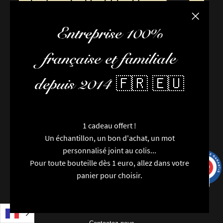
Fermer la
Entreprise 100%
française et familiale
depuis 2014 🇫🇷 🇪🇺
1 cadeau offert !
Un échantillon, un bon d'achat, un mot
personnalisé joint au colis...
FAQ / Aide
Pour toute bouteille dès 1 euro, allez dans votre
9.7
/10
9993 avis
Conditions de livraison
panier pour choisir.
Conditions générales de vente
L’équipe
Newsletter