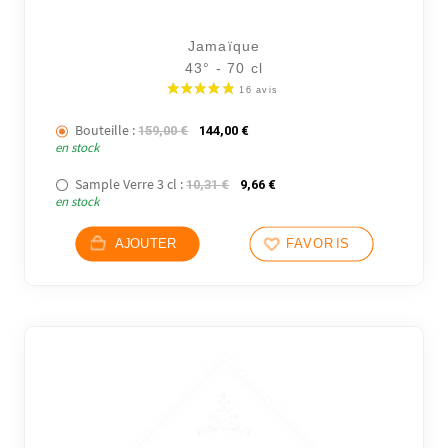
Jamaïque
43° - 70 cl
Bouteille :
Le prix initial était : 159,00 €.
Le prix actuel est : 144,00 €.
159,00
€
144,00
€
en stock
Sample Verre 3 cl :
Le prix initial était : 10,31 €.
Le prix actuel est : 9,66 €.
10,31
€
9,66
€
en stock
AJOUTER
FAVORIS