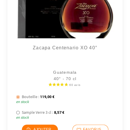
Zacapa Centenario XO 40°
Guatemala
40° - 70 cl
Bouteille :
119,00
€
en stock
Sample Verre 3 cl :
8,57
€
en stock
AJOUTER
FAVORIS