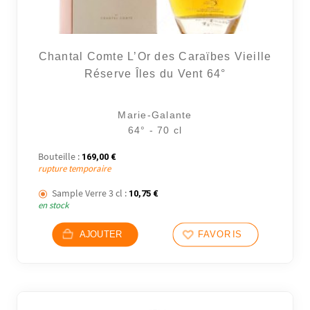
Chantal Comte L’Or des Caraïbes Vieille
Réserve Îles du Vent 64°
Marie-Galante
64° - 70 cl
Bouteille :
169,00
€
rupture temporaire
16 avi
Sample Verre 3 cl :
10,75
€
en stock
AJOUTER
FAVORIS