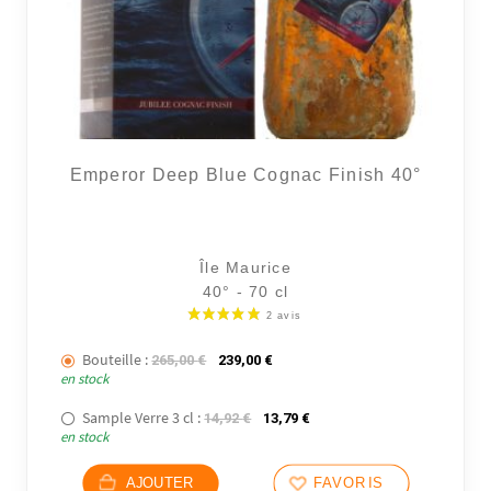
Emperor Deep Blue Cognac Finish 40°
Île Maurice
40° - 70 cl
Bouteille :
Le prix initial était : 265,00 €.
Le prix actuel est : 239,00 €.
265,00
€
239,00
€
en stock
Sample Verre 3 cl :
Le prix initial était : 14,92 €.
Le prix actuel est : 13,79 €
14,92
€
13,79
€
en stock
AJOUTER
FAVORIS