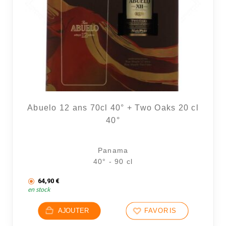
11 avi
Abuelo 12 ans 70cl 40° + Two Oaks 20 cl
40°
Panama
40° - 90 cl
64,90
€
en stock
AJOUTER
FAVORIS