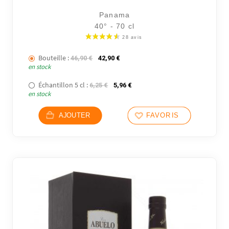
5 avi
Panama
40° - 70 cl
Bouteille :
Le prix initial était : 46,90 €.
Le prix actuel est : 42,90 €.
46,90
€
42,90
€
en stock
Échantillon 5 cl :
Le prix initial était : 6,25 €.
Le prix actuel est : 5,96 €.
6,25
€
5,96
€
en stock
AJOUTER
FAVORIS