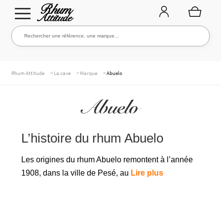
Aller
Aller
Rechercher une référence, une marque...
Rechercher
à
au
la
contenu
navigation
TOUTE LA CAVE
>
>
>
Rhum Attitude
La cave
Marque
Abuelo
Abuelo
NOS RHUMS
L’histoire du rhum Abuelo
WHISKIES & +
Les origines du rhum Abuelo remontent à l’année
1908, dans la ville de Pesé, au
Lire plus
MARQUES