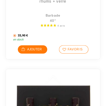
rhums + verre
Barbade
40°
33,90
€
en stock
AJOUTER
FAVORIS