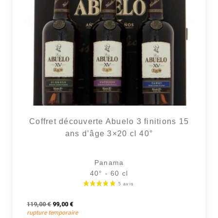
Coffret découverte Abuelo 3 finitions 15
ans d’âge 3×20 cl 40°
Panama
40° - 60 cl
Le prix initial était : 119,00 €.
Le prix actuel est : 99,00 €.
119,00
€
99,00
€
rupture temporaire