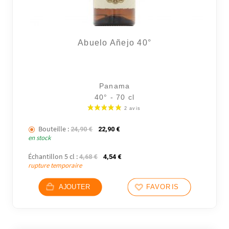
Abuelo Añejo 40°
Panama
40° - 70 cl
Bouteille :
Le prix initial était : 24,90 €.
Le prix actuel est : 22,90 €.
24,90
€
22,90
€
en stock
Échantillon 5 cl :
Le prix initial était : 4,68 €.
Le prix actuel est : 4,54 €.
4,68
€
4,54
€
rupture temporaire
AJOUTER
FAVORIS