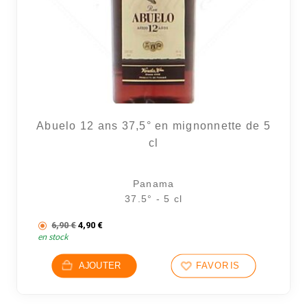
Abuelo 12 ans 37,5° en mignonnette de 5
cl
Panama
37.5° - 5 cl
Le prix initial était : 6,90 €.
Le prix actuel est : 4,90 €.
6,90
€
4,90
€
en stock
AJOUTER
FAVORIS