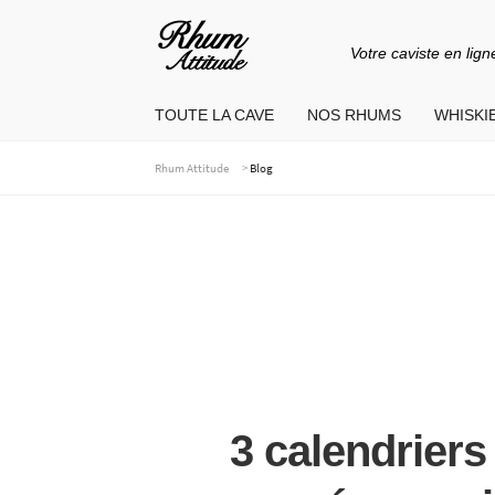
Votre caviste en lign
Aller
Aller
à
au
TOUTE LA CAVE
NOS RHUMS
WHISKIE
la
contenu
navigation
>
Rhum Attitude
Blog
3 calendriers