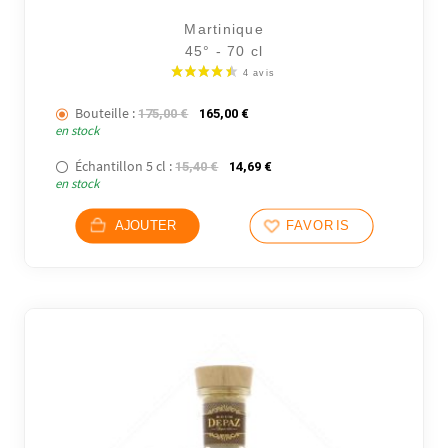
16 avi
Martinique
45° - 70 cl
Bouteille :
Le prix initial était : 175,00 €.
Le prix actuel est : 165,00 €.
175,00
€
165,00
€
en stock
Échantillon 5 cl :
Le prix initial était : 15,40 €.
Le prix actuel est : 14,69 €.
15,40
€
14,69
€
en stock
AJOUTER
FAVORIS