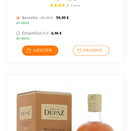
Bouteille :
Le prix initial était : 65,90 €.
Le prix actuel est : 59,90 €.
65,90
€
59,90
€
en stock
Échantillon 5 cl :
6,96
€
en stock
AJOUTER
FAVORIS