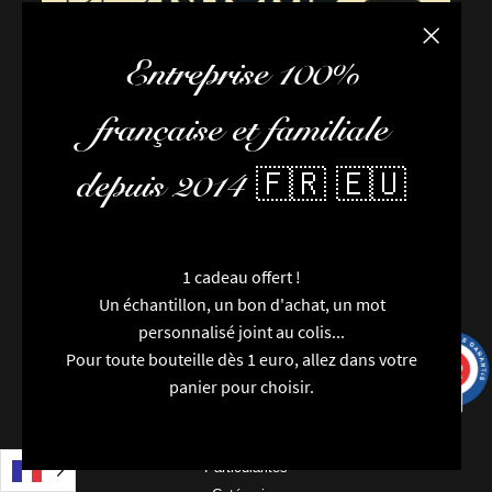
Fermer la
Entreprise 100%
française et familiale
depuis 2014 🇫🇷 🇪🇺
FAQ / Aide
1 cadeau offert !
Conditions de livraison
Un échantillon, un bon d'achat, un mot
Conditions générales de vente
personnalisé joint au colis...
L’équipe
Pour toute bouteille dès 1 euro, allez dans votre
Newsletter
9.7
/10
9993 avis
panier pour choisir.
Contactez-nous
Nouveautés
Marques
9 avi
Particularités