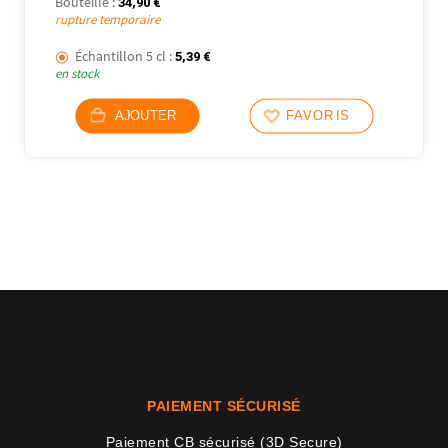
Bouteille :
34,90
€
rupture temporaire
Échantillon 5 cl :
5,39
€
en stock
AJOUTER
FAVORIS
PAIEMENT SÉCURISÉ
Paiement CB sécurisé (3D Secure)