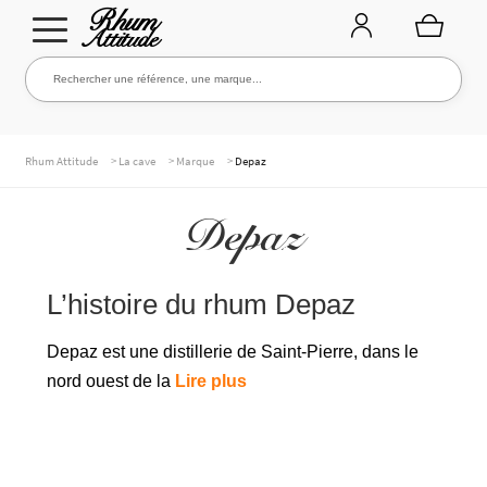
Aller
Aller
Rechercher une référence, une marque...
Rechercher
à
au
la
contenu
navigation
TOUTE LA CAVE
>
>
>
Rhum Attitude
La cave
Marque
Depaz
Depaz
NOS RHUMS
L’histoire du rhum Depaz
WHISKIES & +
Depaz est une distillerie de Saint-Pierre, dans le
nord ouest de la
Lire plus
MARQUES