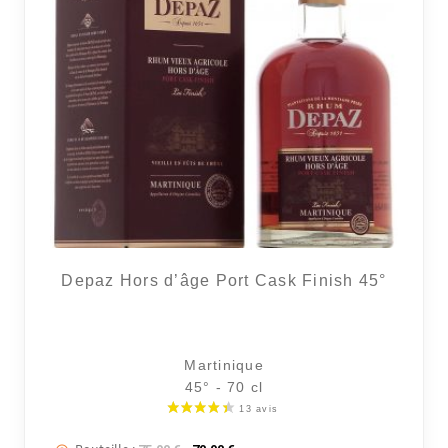
Depaz Hors d’âge Port Cask Finish 45°
Martinique
45° - 70 cl
Le prix initial était : 75,90 €.
Le prix actuel est : 70,90 €.